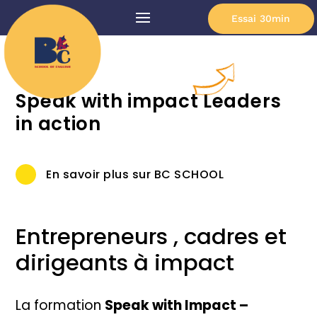
Pushing limits
Essai 30min
Uniquely you
We hear you
Speak with impact Leaders
ets try that
in action
En savoir plus sur BC SCHOOL
Entrepreneurs , cadres et
dirigeants à impact
La formation
Speak with Impact –