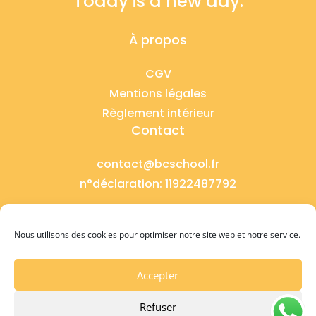
Today is a new day.
À propos
CGV
Mentions légales
Règlement intérieur
Contact
contact@bcschool.fr
n°déclaration: 11922487792
Copyright ©bcschoolofenglish
Nous utilisons des cookies pour optimiser notre site web et notre service.
Accepter
Refuser