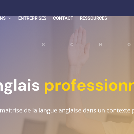
ONS
ENTREPRISES
CONTACT
RESSOURCES
C SCH
glais
profession
 maîtrise de la langue anglaise dans un contexte 