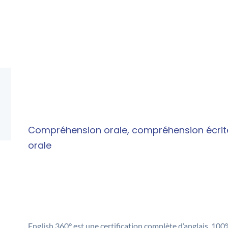
HOOL
ve
l
Compréhension orale, compréhension écrite,
orale
English 360° est une certification complète d’anglais, 100