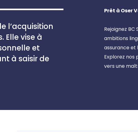
studyi
Prêt à Oser 
 l’acquisition
sh and
Rejoignez BC 
 Elle vise à
ambitions lin
sonnelle et
assurance et l
Explorez nos
nt à saisir de
vers une maîtr
practi