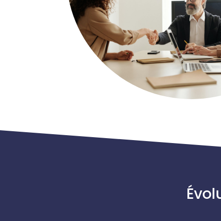
Today 
a new
Évol