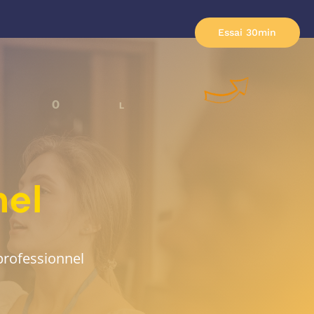
Essai 30min
OO
L
nel
professionnel