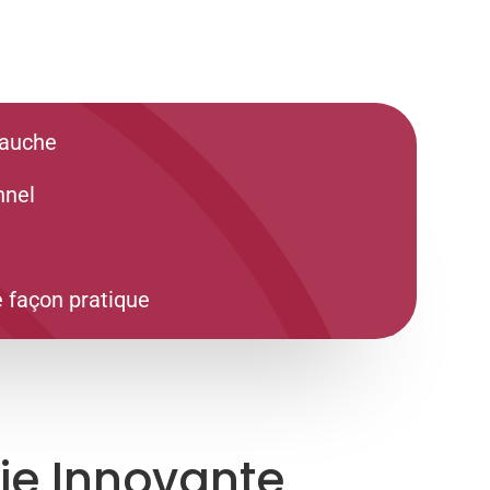
bauche
nnel
 façon pratique
e Innovante