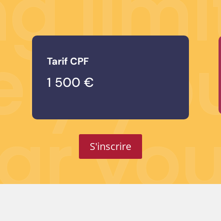
g limi
ely yo
Tarif CPF
1 500 €
ar yo
S'inscrire