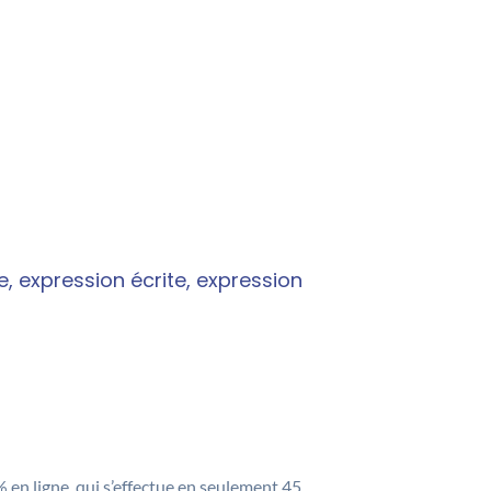
 expression écrite, expression
% en ligne, qui s’effectue en seulement 45