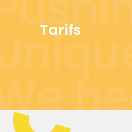
Pushin
Tarifs
Uniqu
We he