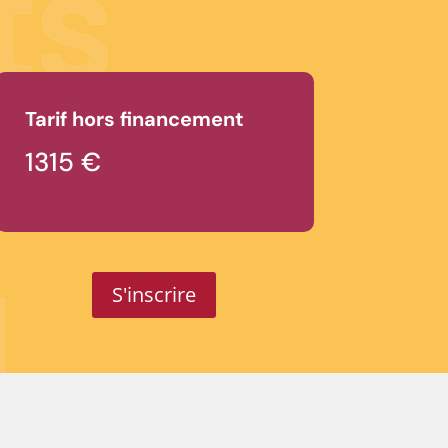
ts
u
Tarif hors financement
1315 €
u
S'inscrire